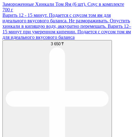
Замороженные Хинкали Том Ям (6 шт). Соус в комплекте
700 г
Варить 12 - 15 минут. Подается с соусом том ям для
идеального вкусового баланса. Не размораживать. Опустить
хинкали в кипящую воду, аккуратно перемешать. Варить 12–
15 минут при умеренном кипении. Подается с соусом том ям
для идеального вкусового баланса
3 650 ₸