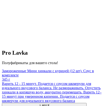
Pro Lavka
Полуфабрикаты для вашего стола!
Замороженные Мини хинкали с курицей (12 шт). Соус в
комплекте
345 г
Варить 12 - 15 минут. Подается с соусом шкмерули для
идеального вкусового баланса. Не размораживать. Опустить
хинкали в кипящую воду, аккуратно перемешать. Варить 12–
15 минут при умеренном кипении. Подается с соусом
шкмерули для идеального вкусового баланса
1 850 ₸