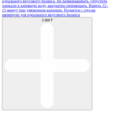
идеального вкусового баланса. Не размораживать. Опустить
хинкали в кипящую воду, аккуратно перемешать. Варить 12–
15 минут при умеренном кипении. Подается с соусом
шкмерули для идеального вкусового баланса
3 900 ₸