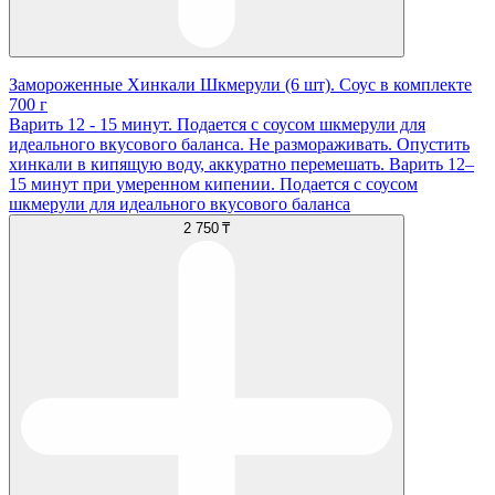
Замороженные Хинкали Шкмерули (6 шт). Соус в комплекте
700 г
Варить 12 - 15 минут. Подается с соусом шкмерули для
идеального вкусового баланса. Не размораживать. Опустить
хинкали в кипящую воду, аккуратно перемешать. Варить 12–
15 минут при умеренном кипении. Подается с соусом
шкмерули для идеального вкусового баланса
2 750 ₸