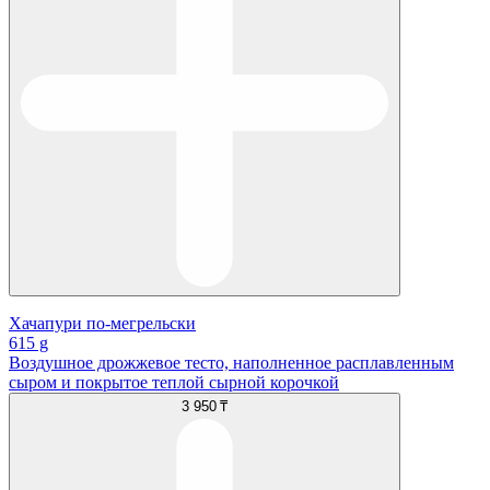
Хачапури по-мегрельски
615 g
Воздушное дрожжевое тесто, наполненное расплавленным
сыром и покрытое теплой сырной корочкой
3 950 ₸