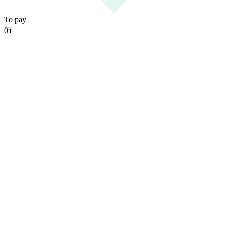
To pay
0
₸