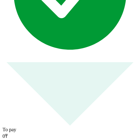
To pay
0
₸