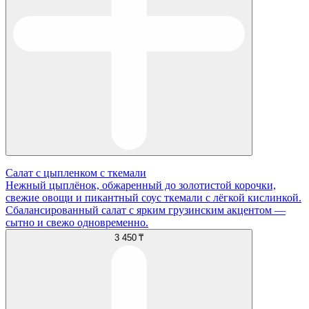
Салат с цыпленком с ткемали
Нежный цыплёнок, обжаренный до золотистой корочки,
свежие овощи и пикантный соус ткемали с лёгкой кислинкой.
Сбалансированный салат с ярким грузинским акцентом —
сытно и свежо одновременно.
3 450 ₸