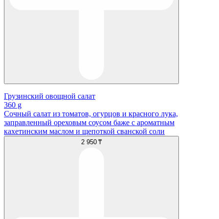
Грузинский овощной салат
360 g
Сочный салат из томатов, огурцов и красного лука,
заправленный ореховым соусом баже с ароматным
кахетинским маслом и щепоткой сванской соли
2 950 ₸