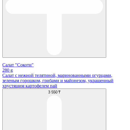
Салат "Сокоти"
280 g
Салат с нежной телятиной, маринованными огурцами,
зеленым горошком, грибами и майонезом, украшенный
хрустящим картофелем пай
3 550 ₸