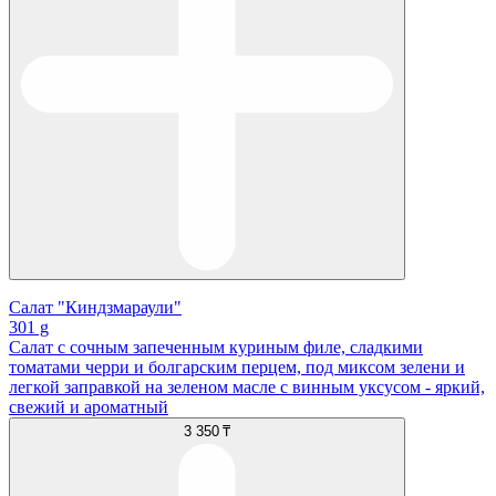
Салат "Киндзмараули"
301 g
Салат с сочным запеченным куриным филе, сладкими
томатами черри и болгарским перцем, под миксом зелени и
легкой заправкой на зеленом масле с винным уксусом - яркий,
свежий и ароматный
3 350 ₸