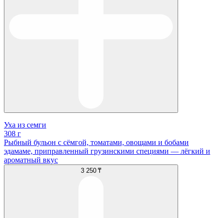
Уха из семги
308 г
Рыбный бульон с сёмгой, томатами, овощами и бобами
эдамаме, приправленный грузинскими специями — лёгкий и
ароматный вкус
3 250 ₸