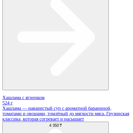
Хашлама с ягненком
524 г
Хашлама — наваристый суп с ароматной бараниной,
томатами и овощами, томлёный до мягкости мяса. Грузинская
классика, которая согревает и насыщает
4 350 ₸