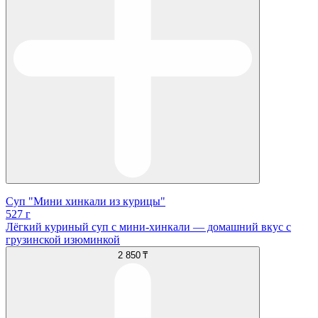
Суп "Мини хинкали из курицы"
527 г
Лёгкий куриный суп с мини-хинкали — домашний вкус с
грузинской изюминкой
2 850 ₸