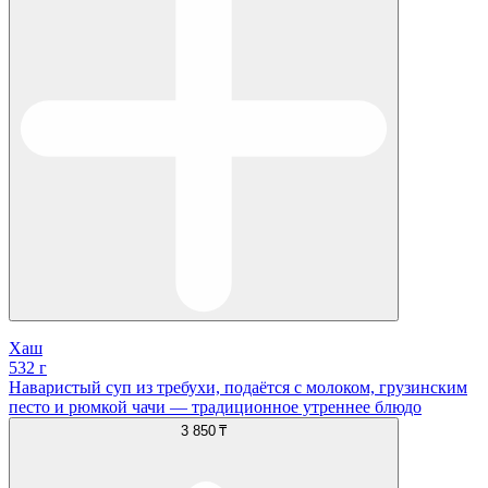
Хаш
532 г
Наваристый суп из требухи, подаётся с молоком, грузинским
песто и рюмкой чачи — традиционное утреннее блюдо
3 850 ₸